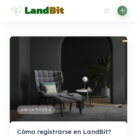
Aller
au
contenu
SIN CATEGORÍA
Cómo registrarse en LandBit?