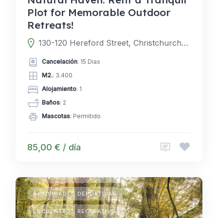
Plot for Memorable Outdoor
Retreats!
130-120 Hereford Street, Christchurch Central City, Christchurch 8011, Nueva Zelanda
Cancelación
: 15 Dias
M2.
: 3.400
Alojamiento
: 1
Baños
: 2
Mascotas
: Permitido
85,00 € / día
ACAMPADAS TEMPORARIAS
ACTIVIDADES AGRICULTURA
ACTIVIDADES DEPORTIVAS
ENCUENTROS RECREATIVOS