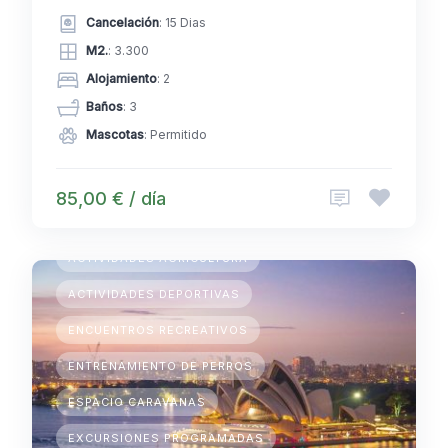
Cancelación
: 15 Dias
M2.
: 3.300
Alojamiento
: 2
Baños
: 3
Mascotas
: Permitido
85,00 € / día
ACAMPADAS TEMPORARIAS
ACTIVIDADES AGRICULTURA
ACTIVIDADES DEPORTIVAS
ENCUENTROS RECREATIVOS
ENTRENAMIENTO DE PERROS
ESPACIO CARAVANAS
EXCURSIONES PROGRAMADAS