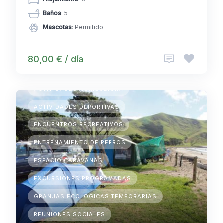
Baños
: 5
Mascotas
: Permitido
80,00 € / día
ACAMPADAS TEMPORARIAS
ACTIVIDADES AGRICULTURA
ACTIVIDADES DEPORTIVAS
ENCUENTROS RECREATIVOS
ENTRENAMIENTO DE PERROS
ESPACIO CARAVANAS
EXCURSIONES PROGRAMADAS
GRANJAS ECOLOGICAS TEMPORARIAS
REUNIONES SOCIALES