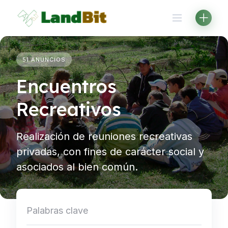
Saltar
al
contenido
51 ANUNCIOS
Encuentros
Recreativos
Realización de reuniones recreativas
privadas, con fines de carácter social y
asociados al bien común.