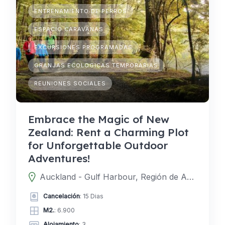
ENTRENAMIENTO DE PERROS
ESPACIO CARAVANAS
EXCURSIONES PROGRAMADAS
GRANJAS ECOLOGICAS TEMPORARIAS
REUNIONES SOCIALES
Embrace the Magic of New
Zealand: Rent a Charming Plot
for Unforgettable Outdoor
Adventures!
Auckland - Gulf Harbour, Región de Auckland, Nueva Zelanda
Cancelación
: 15 Dias
M2.
: 6.900
Alojamiento
: 3