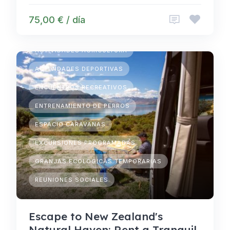
75,00 € / día
ACAMPADAS TEMPORARIAS
ACTIVIDADES AGRICULTURA
ACTIVIDADES DEPORTIVAS
ENCUENTROS RECREATIVOS
ENTRENAMIENTO DE PERROS
ESPACIO CARAVANAS
EXCURSIONES PROGRAMADAS
GRANJAS ECOLOGICAS TEMPORARIAS
REUNIONES SOCIALES
Escape to New Zealand's
Natural Haven: Rent a Tranquil