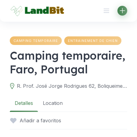
Aller
au
contenu
CAMPING TEMPORAIRE
ENTRAINEMENT DE CHIEN
Camping temporaire,
Faro, Portugal
R. Prof. José Jorge Rodrigues 62, Boliqueime, Faro, Portugal
Detalles
Location
Añadir a favoritos