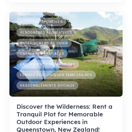
CAMPING TEMPORAIRE
ACTIVITÉS AGRICULTURE
ACTIVITÉS SPORTIVES
RENCONTRES RÉCRÉATIVES
ENTRAINEMENT DE CHIEN
CARAVANES SPATIALES
EXCURSIONS PROGRAMMÉES
FERMES ÉCOLOGIQUES TEMPORAIRES
RASSEMBLEMENTS SOCIAUX
Discover the Wilderness: Rent a
Tranquil Plot for Memorable
Outdoor Experiences in
Queenstown, New Zealand!