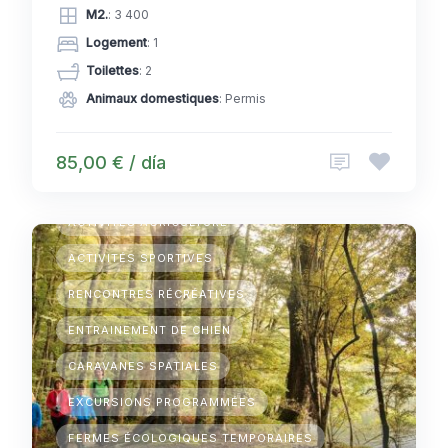
M2.
: 3 400
Logement
: 1
Toilettes
: 2
Animaux domestiques
: Permis
85,00 € / día
CAMPING TEMPORAIRE
ACTIVITÉS AGRICULTURE
ACTIVITÉS SPORTIVES
RENCONTRES RÉCRÉATIVES
ENTRAINEMENT DE CHIEN
CARAVANES SPATIALES
EXCURSIONS PROGRAMMÉES
FERMES ÉCOLOGIQUES TEMPORAIRES