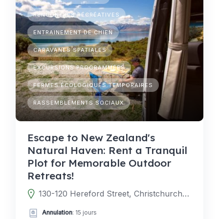
RENCONTRES RÉCRÉATIVES
ENTRAINEMENT DE CHIEN
CARAVANES SPATIALES
EXCURSIONS PROGRAMMÉES
FERMES ÉCOLOGIQUES TEMPORAIRES
RASSEMBLEMENTS SOCIAUX
Escape to New Zealand's
Natural Haven: Rent a Tranquil
Plot for Memorable Outdoor
Retreats!
130-120 Hereford Street, Christchurch Central City, Christchurch 8011, Nueva Zelanda
Annulation
: 15 jours