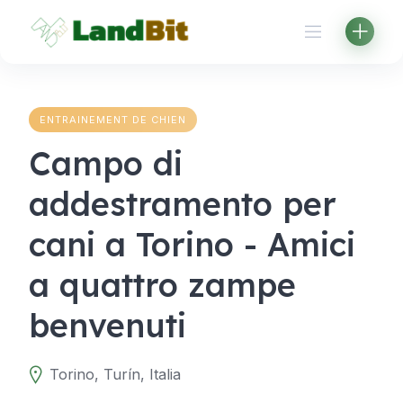
Aller
au
contenu
ENTRAINEMENT DE CHIEN
Campo di
addestramento per
cani a Torino - Amici
a quattro zampe
benvenuti
Torino, Turín, Italia